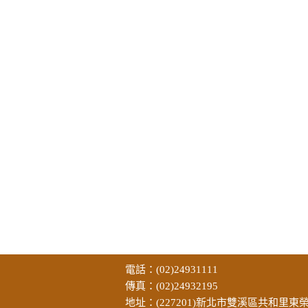
電話：(02)24931111
傳真：(02)24932195
地址：(227201)新北市雙溪區共和里東榮