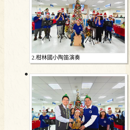
2.柑林國小陶笛演奏