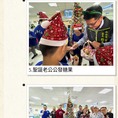
5.聖誕老公公發糖果