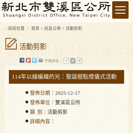
進入內容區塊
Toggle
naviga
:::
目前位置 ：
首頁
>
訊息公佈
>
活動剪影
活動剪影
字級設定：
114年以線編織的光：聖誕樹點燈儀式活動
發佈日期：
2025-12-17
發佈單位：
雙溪區公所
類 別：
活動剪影
詳細內容：