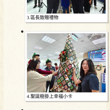
3.區長致贈禮物
4.聖誕樹掛上幸福小卡